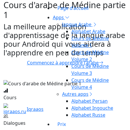
Cours d'arabe de Médine partie
Page d'accueil
1
Apps
langue Arabe
La meilleure application
Alphabet Arabe
d'apprentissage de la langue arabe
Cours de Médine
pour Android qui vous aidera à
Volume 1
l'apprendre en peu de temps
Cours de Médine
Volume 2
Commencez à apprendre l'arabe
Cours de Médine
Volume 3
Cours de Médine
Volume 4
Autres apps
Cours
Alphabet Persan
Alphabet Ingouche
Iqraaos
Alphabet Russe
Dialogues
Prix