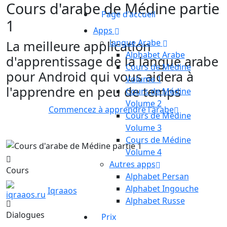
Cours d'arabe de Médine partie
Page d'accueil
1
Apps
langue Arabe
La meilleure application
Alphabet Arabe
d'apprentissage de la langue arabe
Cours de Médine
pour Android qui vous aidera à
Volume 1
l'apprendre en peu de temps
Cours de Médine
Volume 2
Commencez à apprendre l'arabe
Cours de Médine
Volume 3
Cours de Médine
Volume 4
Autres apps
Cours
Alphabet Persan
Alphabet Ingouche
Iqraaos
Alphabet Russe
Dialogues
Prix