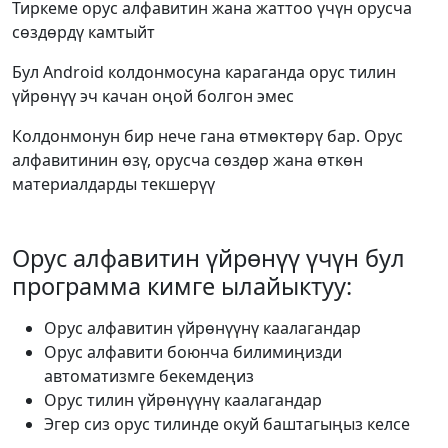
Тиркеме орус алфавитин жана жаттоо үчүн орусча
сөздөрдү камтыйт
Бул Android колдонмосуна караганда орус тилин
үйрөнүү эч качан оңой болгон эмес
Колдонмонун бир нече гана өтмөктөрү бар. Орус
алфавитинин өзү, орусча сөздөр жана өткөн
материалдарды текшерүү
Орус алфавитин үйрөнүү үчүн бул
программа кимге ылайыктуу:
Орус алфавитин үйрөнүүнү каалагандар
Орус алфавити боюнча билимиңизди
автоматизмге бекемдеңиз
Орус тилин үйрөнүүнү каалагандар
Эгер сиз орус тилинде окуй баштагыңыз келсе