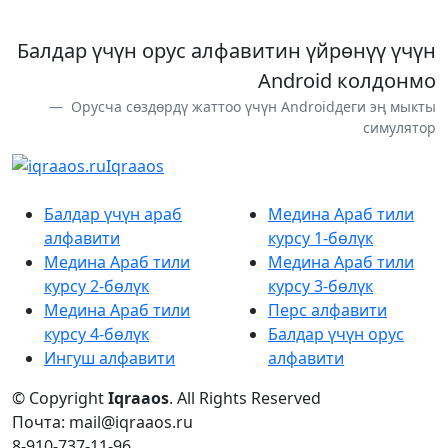
Балдар үчүн орус алфавитин үйрөнүү үчүн
Android колдонмо
Орусча сөздөрдү жаттоо үчүн Androidдеги эң мыкты
симулятор
Iqraaos
Балдар үчүн араб
Медина Араб тили
алфавити
курсу 1-бөлүк
Медина Араб тили
Медина Араб тили
курсу 2-бөлүк
курсу 3-бөлүк
Медина Араб тили
Перс алфавити
курсу 4-бөлүк
Балдар үчүн орус
Ингуш алфавити
алфавити
© Copyright
Iqraaos
. All Rights Reserved
Почта: mail@iqraaos.ru
8-910-737-11-96