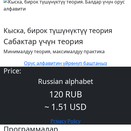
Кыска, бирок түшүнүктүү теория
Сабактар үчүн теория
Минималдуу теория, максималдуу практика
Орус алфавитин үйрөнүп баштаңыз
Price:
Russian alphabet
120 RUB
~ 1.51 USD
Privacy Policy
Программалар