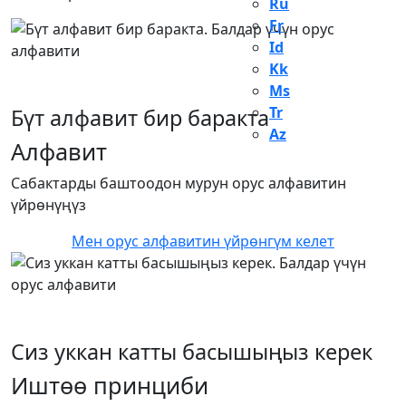
Ru
Fr
Id
Kk
Ms
Tr
Бүт алфавит бир баракта
Az
Алфавит
Сабактарды баштоодон мурун орус алфавитин
үйрөнүңүз
Мен орус алфавитин үйрөнгүм келет
Сиз уккан катты басышыңыз керек
Иштөө принциби