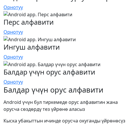
Орнотуу
Перс алфавити
Орнотуу
Ингуш алфавити
Орнотуу
Балдар үчүн орус алфавити
Орнотуу
Балдар үчүн орус алфавити
Android үчүн бул тиркемеде орус алфавитин жана
орусча сөздөрдү тез үйрөнө аласыз
Кыска убакыттын ичинде орусча окуганды үйрөнөсүз