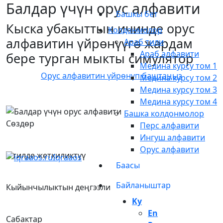
Балдар үчүн орус алфавити
Башкы бет
Кыска убакыттын ичинде орус
Колдонмолор
алфавитин үйрөнүүгө жардам
Араб тили
Араб алфавити
бере турган мыкты симулятор
Медина курсу том 1
Орус алфавитин үйрөнүп баштаңыз
Медина курсу том 2
Медина курсу том 3
Медина курсу том 4
Башка колдонмолор
Сөздөр
Перс алфавити
Ингуш алфавити
Орус алфавити
3 тилде жеткиликтүү
Iqraaos
Баасы
Байланыштар
Кыйынчылыктын деңгээли
Ky
En
Сабактар