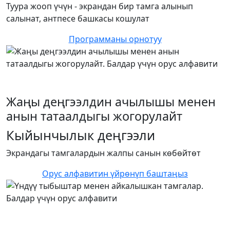
Туура жооп үчүн - экрандан бир тамга алынып
салынат, антпесе башкасы кошулат
Программаны орнотуу
Жаңы деңгээлдин ачылышы менен
анын татаалдыгы жогорулайт
Кыйынчылык деңгээли
Экрандагы тамгалардын жалпы санын көбөйтөт
Орус алфавитин үйрөнүп баштаңыз