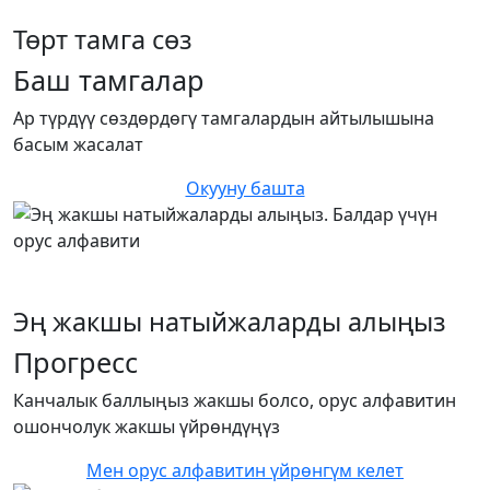
Төрт тамга сөз
Баш тамгалар
Ар түрдүү сөздөрдөгү тамгалардын айтылышына
басым жасалат
Окууну башта
Эң жакшы натыйжаларды алыңыз
Прогресс
Канчалык баллыңыз жакшы болсо, орус алфавитин
ошончолук жакшы үйрөндүңүз
Мен орус алфавитин үйрөнгүм келет