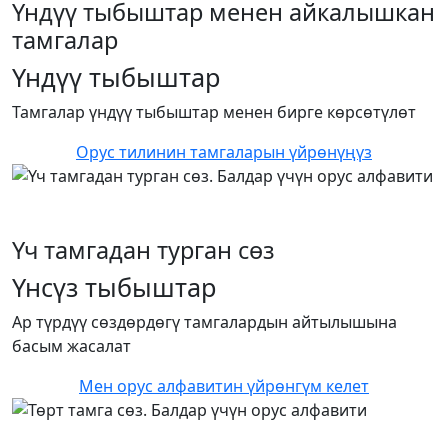
Үндүү тыбыштар менен айкалышкан
тамгалар
Үндүү тыбыштар
Тамгалар үндүү тыбыштар менен бирге көрсөтүлөт
Орус тилинин тамгаларын үйрөнүңүз
Үч тамгадан турган сөз
Үнсүз тыбыштар
Ар түрдүү сөздөрдөгү тамгалардын айтылышына
басым жасалат
Мен орус алфавитин үйрөнгүм келет