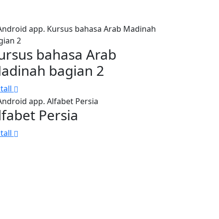
ursus bahasa Arab
adinah bagian 2
tall
lfabet Persia
tall