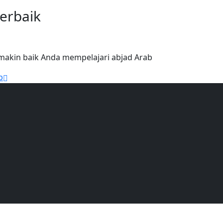
terbaik
makin baik Anda mempelajari abjad Arab
b