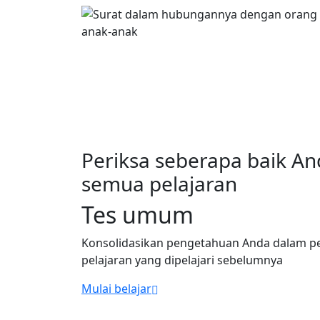
Periksa seberapa baik A
semua pelajaran
Tes umum
Konsolidasikan pengetahuan Anda dalam p
pelajaran yang dipelajari sebelumnya
Mulai belajar