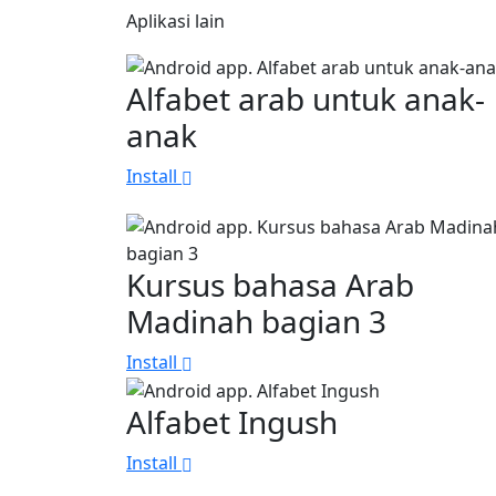
Aplikasi lain
Alfabet arab untuk anak-
anak
Install
Kursus bahasa Arab
Madinah bagian 3
Install
Alfabet Ingush
Install