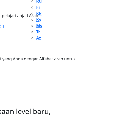
Ru
Fr
Kk
pelajari abjad Arab
Ky
Ms
b
Tr
Az
an level baru,