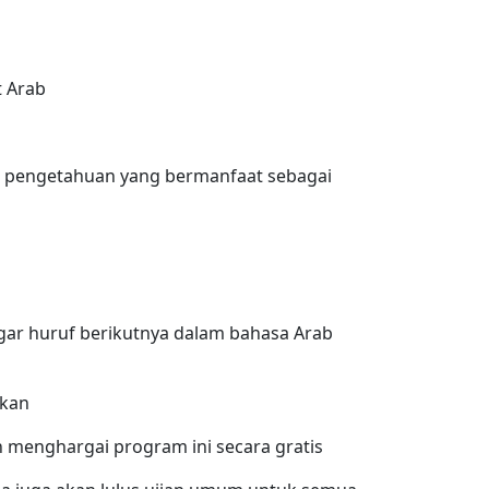
t Arab
gan pengetahuan yang bermanfaat sebagai
ngar huruf berikutnya dalam bahasa Arab
hkan
an menghargai program ini secara gratis